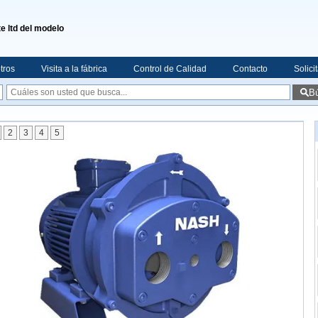
te ltd del modelo
tros
Visita a la fábrica
Control de Calidad
Contacto
Solici
B
2
3
4
5