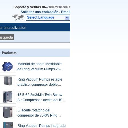
Soporte y Ventas
86--18029182863
Solicitar una cotización
-
Email
Select Language
tar una cotización
úsqueda
Productos
Material de acero inoxidable
de Ring Vacuum Pumps 25-
260 M3/H del líquido ISO2000
Ring Vacuum Pumps estable
práctico, compresor doble
multiusos del tornillo
15.5-62.2m3/Min Twin Screw
Air Compressor, aceite del ISO
inyectó el compresor rotatorio
del tornillo
El aceite rotatorio del
compresor de 75KW Ring
Vacuum Pumps Twin Screw
inyectó
Ring Vacuum Pumps integrado