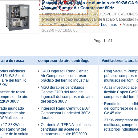
Material de la aleación de aluminio de 90KW GA 9
Vacuum Pumps Air Compressor 60Hz
Compresor de aire 60Hz del GA 90 ESPECIFICACIONES
Presión de trabajo máximaLugar de trabajo Capacidad FA
ruidos ** Lugar de trabajo del ...
Leer más
Mejor pr
2023-07-07 16:56:05
Page 1 of 1
aire de rosca
compresor de aire centrífugo
Ventiladores laterale
orias eléctricas
C400 Ingersoll Rand Centac
Ring Vacuum Pumps
E315i-W8.5 del
Air Compressor, compresor
práctico, compresor
aire del tornillo
práctico del tornillo industrial
multiusos del tornill
55KW
MSG durables centrífugos
Atlas inyectado acei
 aceite de rosca
Centac C700 del rand de
flexible Copco GA90
compresor de aire
Ingersoll del compresor de aire
compresor del tornil
-22KW 380V
del pistón 380V
Rendimiento telediri
grado inundado
Ingersoll Rand Centrifugal Air
del compresor de a
mpresor de aire
Compressor Lubricated 380V
GA 45 alto
W Multiscene
durable
37KW compresor de
ca 17-33KW del
Corriente ALTERNA multiusos
multiusos, compreso
soll Rand W del
centrífuga sin aceite del
rotatorios industria
aire de la voluta
compresor de aire ISO2000