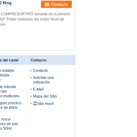
0 Ring
Contacto
 COMPRESORTIPO Variante de la presión
D* Poder instalado del motor Nivel de
ecio
s del canal
Contacto
 estable
Contacto
 doble
Solicitar una
o
cotización
te robusto
E-Mail
 del
lo multiusos
Mapa del Sitio
gido práctico
Sitio movil
ire de 60Hz
 rosca
res de aire
les 50Hz