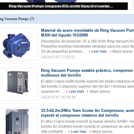
Material de acero inoxidable de Ring Vacuum Pumps 25-260 M3/H del líquido ISO2000
Ring Vacuum Pumps estable práctico, compresor doble multiusos del tornillo
El aceite rotatorio del compresor de 75KW Ring Vacuum Pumps Twin Screw inyectó
Ring Vacuum Pumps integrado ISO, aceite inyectó el compresor de aire rotatorio del tornillo
15.5-62.2m3/Min Twin Screw Air Compressor, aceite del ISO inyectó el compresor rotatorio del tornillo
ng Vacuum Pumps
(7)
Material de acero inoxidable de Ring Vacuum Pu
M3/H del líquido ISO2000
Descripción de producto: 25 a 260 m3/h Ring Vacuum Pum
Pequeñas bombas industriales dirigidas para los usos de 
SX de pequeñas bombas ...
Leer más
Mejor precio
2023-07-07 17:00:51
Ring Vacuum Pumps estable práctico, compresor
multiusos del tornillo
El atlas Copco Ga90 Aceite-inyectó las series rotatorias
del tornillo Compresor superior del GA 30+ • Entrega aére
superior en ...
Leer más
Mejor precio
2023-07-07 16:59:39
15.5-62.2m3/Min Twin Screw Air Compressor, acei
inyectó el compresor rotatorio del tornillo
El atlas Copco Aceite-inyectó la nueva versión GA90+~
tornillo 62.2m3/min Aceite-inyectó el compresor de aire d
Alta confiabili...
Leer más
Mejor precio