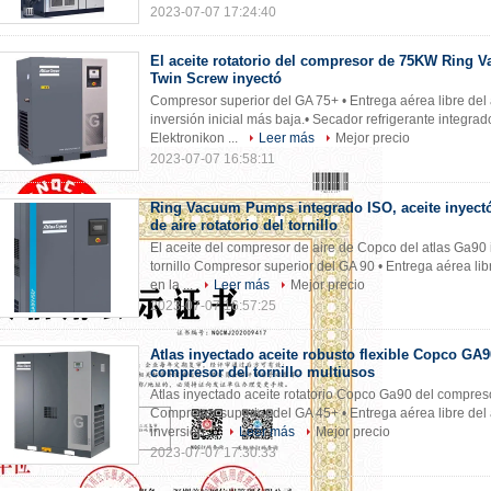
2023-07-07 17:24:40
El aceite rotatorio del compresor de 75KW Ring
Twin Screw inyectó
Compresor superior del GA 75+ • Entrega aérea libre del a
inversión inicial más baja.• Secador refrigerante integra
Elektronikon ...
Leer más
Mejor precio
2023-07-07 16:58:11
Ring Vacuum Pumps integrado ISO, aceite inyect
de aire rotatorio del tornillo
El aceite del compresor de aire de Copco del atlas Ga90 i
tornillo Compresor superior del GA 90 • Entrega aérea lib
en la ...
Leer más
Mejor precio
2023-07-07 16:57:25
Atlas inyectado aceite robusto flexible Copco GA9
compresor del tornillo multiusos
Atlas inyectado aceite rotatorio Copco Ga90 del compresor
Compresor superior del GA 45+ • Entrega aérea libre del a
inversión ...
Leer más
Mejor precio
2023-07-07 17:30:33