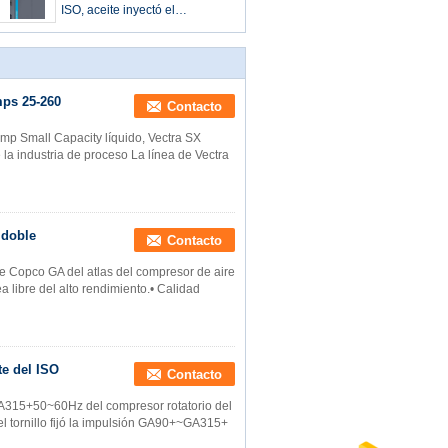
ISO, aceite inyectó el
compresor de aire rotatorio del
tornillo
mps 25-260
Contacto
p Small Capacity líquido, Vectra SX
la industria de proceso La línea de Vectra
 doble
Contacto
 de Copco GA del atlas del compresor de aire
a libre del alto rendimiento.• Calidad
te del ISO
Contacto
GA315+50~60Hz del compresor rotatorio del
el tornillo fijó la impulsión GA90+~GA315+