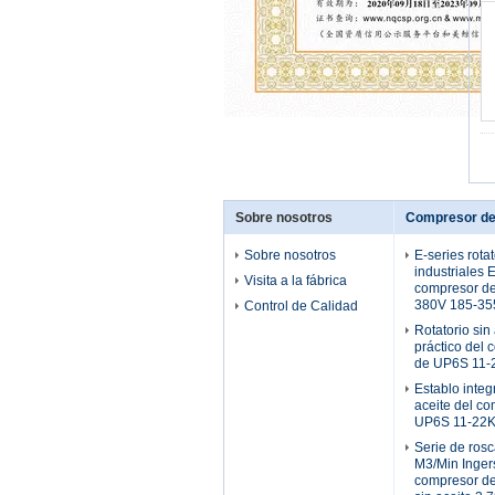
Sobre nosotros
Compresor de 
Sobre nosotros
E-series rotat
industriales 
Visita a la fábrica
compresor de 
380V 185-3
Control de Calidad
Rotatorio sin
práctico del 
de UP6S 11
Establo inte
aceite del co
UP6S 11-22K
Serie de ros
M3/Min Inger
compresor de 